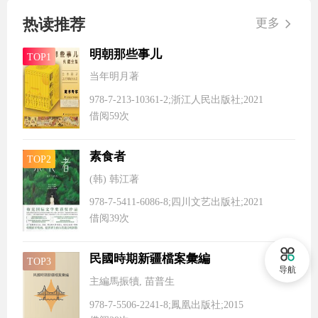
热读推荐
更多
明朝那些事儿
TOP
1
当年明月著
978-7-213-10361-2
;浙江人民出版社
;2021
借阅
59
次
素食者
TOP
2
(韩) 韩江著
978-7-5411-6086-8
;四川文艺出版社
;2021
借阅
39
次
民國時期新疆檔案彙編
TOP
3
导航
民國時期新疆檔案彙編
主編馬振犢, 苗普生
978-7-5506-2241-8
;鳳凰出版社
;2015